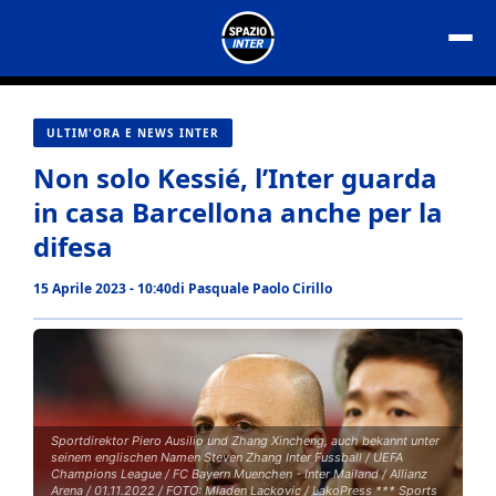
Vai
al
contenuto
ULTIM'ORA E NEWS INTER
Non solo Kessié, l’Inter guarda
in casa Barcellona anche per la
difesa
15 Aprile 2023 - 10:40
di
Pasquale Paolo Cirillo
Sportdirektor Piero Ausilio und Zhang Xincheng, auch bekannt unter
seinem englischen Namen Steven Zhang Inter Fussball / UEFA
Champions League / FC Bayern Muenchen - Inter Mailand / Allianz
Arena / 01.11.2022 / FOTO: Mladen Lackovic / LakoPress *** Sports