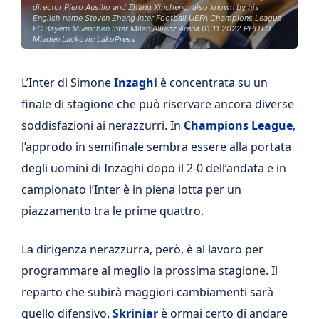
director Piero Ausilio and Zhang Xincheng, also known by his
English name Steven Zhang Inter Football UEFA Champions League
FC Bayern Muenchen Inter Milan Allianz Arena 01 11 2022 PHOTO
Mladen Lackovic LakoPress
L’Inter di Simone
Inzaghi
è concentrata su un
finale di stagione che può riservare ancora diverse
soddisfazioni ai nerazzurri. In
Champions League
,
l’approdo in semifinale sembra essere alla portata
degli uomini di Inzaghi dopo il 2-0 dell’andata e in
campionato l’Inter è in piena lotta per un
piazzamento tra le prime quattro.
La dirigenza nerazzurra, però, è al lavoro per
programmare al meglio la prossima stagione. Il
reparto che subirà maggiori cambiamenti sarà
quello difensivo.
Skriniar
è ormai certo di andare