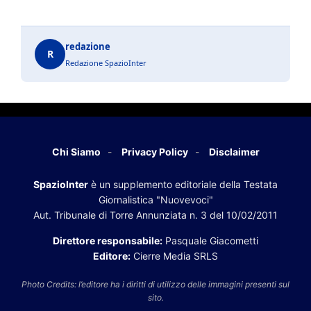
redazione
R
Redazione SpazioInter
Chi Siamo
Privacy Policy
Disclaimer
SpazioInter
è un supplemento editoriale della Testata
Giornalistica "Nuovevoci"
Aut. Tribunale di Torre Annunziata n. 3 del 10/02/2011
Direttore responsabile:
Pasquale Giacometti
Editore:
Cierre Media SRLS
Photo Credits: l’editore ha i diritti di utilizzo delle immagini presenti sul
sito.