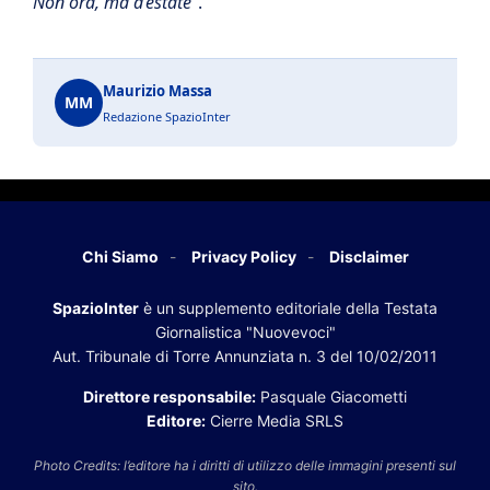
Non ora, ma d’estate
“.
Maurizio Massa
MM
Redazione SpazioInter
Chi Siamo
Privacy Policy
Disclaimer
SpazioInter
è un supplemento editoriale della Testata
Giornalistica "Nuovevoci"
Aut. Tribunale di Torre Annunziata n. 3 del 10/02/2011
Direttore responsabile:
Pasquale Giacometti
Editore:
Cierre Media SRLS
Photo Credits: l’editore ha i diritti di utilizzo delle immagini presenti sul
sito.