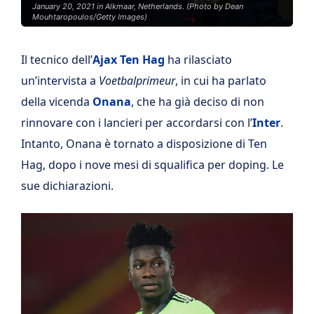
January 20, 2021 in Alkmaar, Netherlands. (Photo by Dean
Mouhtaropoulos/Getty Images)
Il tecnico dell’
Ajax
Ten Hag
ha rilasciato
un’intervista a
Voetbalprimeur
, in cui ha parlato
della vicenda
Onana
, che ha già deciso di non
rinnovare con i lancieri per accordarsi con l’
Inter
.
Intanto, Onana è tornato a disposizione di Ten
Hag, dopo i nove mesi di squalifica per doping. Le
sue dichiarazioni.