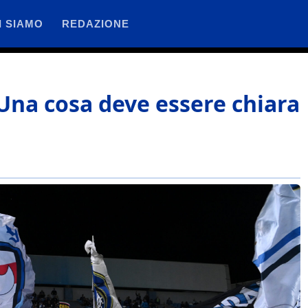
I SIAMO
REDAZIONE
“Una cosa deve essere chiara