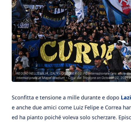
REGGIO NELL'EMILIA, ITALY - OCTOBER 02: FC Internazionale fans show thei
Internazionale at Mapei Stadium - Citta' del Tricolore on October 02, 2021 i
Sconfitta e tensione a mille durante e dopo
Laz
e anche due amici come Luiz Felipe e Correa han
ed ha pianto poiché voleva solo scherzare. Episo