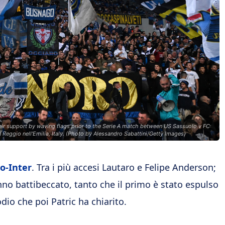
r support by waving flags prior to the Serie A match between US Sassuolo v FC
n Reggio nell'Emilia, Italy. (Photo by Alessandro Sabattini/Getty Images)
io-Inter
. Tra i più accesi Lautaro e Felipe Anderson;
no battibeccato, tanto che il primo è stato espulso
dio che poi Patric ha chiarito.