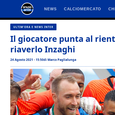
Vai
NEWS
CALCIOMERCATO
CH
al
contenuto
ULTIM'ORA E NEWS INTER
Il giocatore punta al rie
riaverlo Inzaghi
24 Agosto 2021 - 15:50
di
Marco Paglialunga