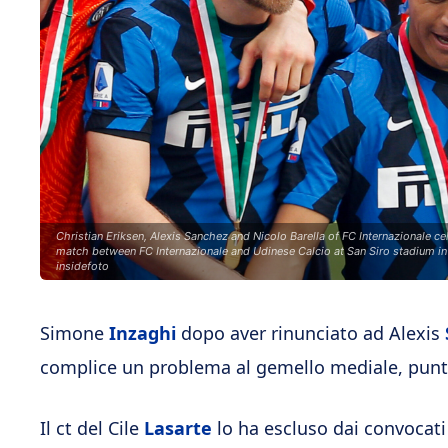
Christian Eriksen, Alexis Sanchez and Nicolo Barella of FC Internazionale cel
match between FC Internazionale and Udinese Calcio at San Siro stadium in
insidefoto
Simone
Inzaghi
dopo aver rinunciato ad Alexis
complice un problema al gemello mediale, punta 
Il ct del Cile
Lasarte
lo ha escluso dai convocati 