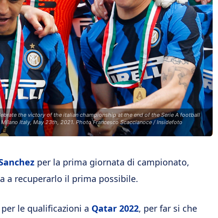
ebrate the victory of the italian championship at the end of the Serie A football
 Milano Italy, May 23th, 2021. Photo Francesco Scaccianoce / Insidefoto
Sanchez
per la prima giornata di campionato,
a recuperarlo il prima possibile.
per le qualificazioni a
Qatar 2022
, per far si che