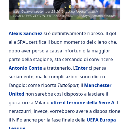
Italy, Genova, september 28 2019: during football match
SAMPDORIA vs FC INTER , Serie A 2019/2020 day6, Ferraris stadium
Alexis Sanchez
si è definitivamente ripreso. Il gol
alla SPAL certifica il buon momento del cileno che,
dopo aver perso a causa infortunio la maggior
parte della stagione, sta cercando di convincere
Antonio Conte
a trattenerlo. L’
Inter
ci pensa
seriamente, ma le complicazioni sono dietro
l’angolo: come riporta
TuttoSport
, il
Manchester
United
non sarebbe così disposto a lasciare il
giocatore a Milano
oltre il termine della Serie
A
. I
nerazzurri, invece, vorrebbero avere a disposizione
il Niño anche per la fase finale della
UEFA Europa
League
.