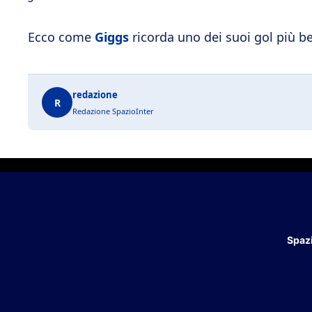
Ecco come
Giggs
ricorda uno dei suoi gol più bel
redazione
R
Redazione SpazioInter
Spazi