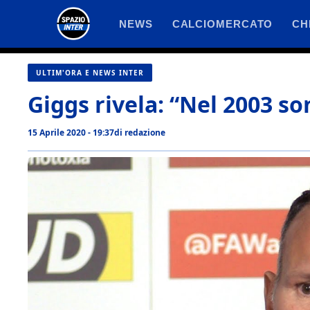
Vai
NEWS
CALCIOMERCATO
CH
al
contenuto
ULTIM'ORA E NEWS INTER
Giggs rivela: “Nel 2003 son
15 Aprile 2020 - 19:37
di
redazione