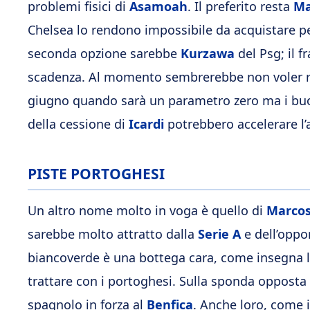
problemi fisici di
Asamoah
. Il preferito resta
Ma
Chelsea lo rendono impossibile da acquistare per
seconda opzione sarebbe
Kurzawa
del Psg; il f
scadenza. Al momento sembrerebbe non voler rin
giugno quando sarà un parametro zero ma i bu
della cessione di
Icardi
potrebbero accelerare l’a
PISTE PORTOGHESI
Un altro nome molto in voga è quello di
Marcos
sarebbe molto attratto dalla
Serie A
e dell’oppor
biancoverde è una bottega cara, come insegna la 
trattare con i portoghesi. Sulla sponda opposta 
spagnolo in forza al
Benfica
. Anche loro, come 