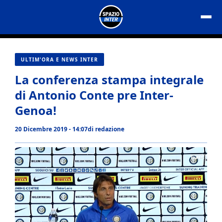
Vai
al
contenuto
ULTIM'ORA E NEWS INTER
La conferenza stampa integrale
di Antonio Conte pre Inter-
Genoa!
20 Dicembre 2019 - 14:07
di
redazione