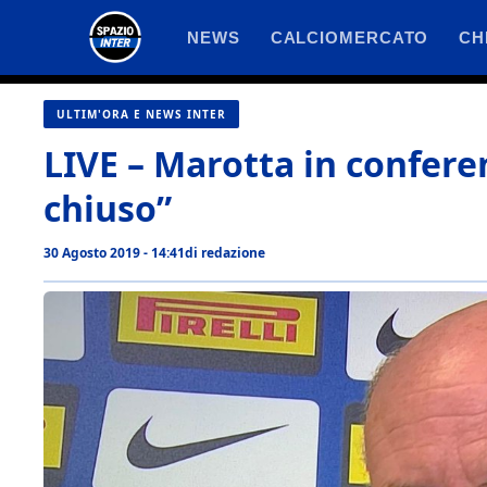
Vai
NEWS
CALCIOMERCATO
CH
al
contenuto
ULTIM'ORA E NEWS INTER
LIVE – Marotta in conferen
chiuso”
30 Agosto 2019 - 14:41
di
redazione