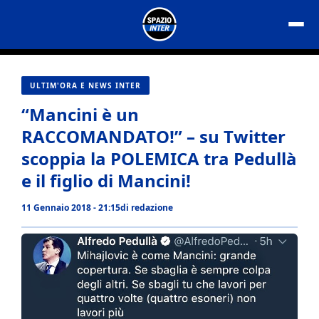
Vai
al
contenuto
ULTIM'ORA E NEWS INTER
“Mancini è un
RACCOMANDATO!” – su Twitter
scoppia la POLEMICA tra Pedullà
e il figlio di Mancini!
11 Gennaio 2018 - 21:15
di
redazione