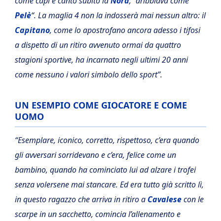
come capì e cantò subito la
Nord
, “dribblava come
Pelè
“. La maglia 4 non la indosserà mai nessun altro: il
Capitano
, come lo apostrofano ancora adesso i tifosi
a dispetto di un ritiro avvenuto ormai da quattro
stagioni sportive, ha incarnato negli ultimi 20 anni
come nessuno i valori simbolo dello sport”.
UN ESEMPIO COME GIOCATORE E COME
UOMO
“Esemplare, iconico, corretto, rispettoso, c’era quando
gli avversari sorridevano e c’era, felice come un
bambino, quando ha cominciato lui ad alzare i trofei
senza volersene mai stancare. Ed era tutto già scritto lì,
in questo ragazzo che arriva in ritiro a
Cavalese
con le
scarpe in un sacchetto, comincia l’allenamento e