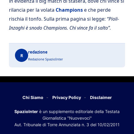
in evidenza il big match di stasera, dove chi vince si
rilancia per la volata
Champions
e che perde
rischia il tonfo. Sulla prima pagina si legge:
“Pioli-
Inzaghi è snodo Champions. Chi vince fa il salto”.
redazione
R
Redazione SpazioInter
Chi Siamo
Privacy Policy
Disclaimer
SpazioInter
è un supplemento editoriale della Testata
Giornalistica "Nuovevoci"
Aut. Tribunale di Torre Annunziata n. 3 del 10/02/2011