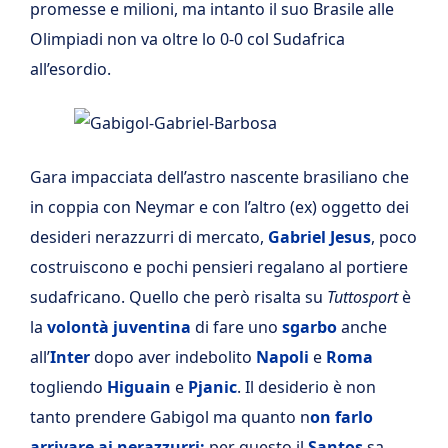
promesse e milioni, ma intanto il suo Brasile alle
Olimpiadi non va oltre lo 0-0 col Sudafrica
all’esordio.
Gara impacciata dell’astro nascente brasiliano che
in coppia con Neymar e con l’altro (ex) oggetto dei
desideri nerazzurri di mercato,
Gabriel Jesus
, poco
costruiscono e pochi pensieri regalano al portiere
sudafricano. Quello che però risalta su
Tuttosport
è
la
volontà juventina
di fare uno
sgarbo
anche
all’
Inter
dopo aver indebolito
Napoli
e
Roma
togliendo
Higuain
e
Pjanic
. Il desiderio è non
tanto prendere Gabigol ma quanto n
on farlo
arrivare ai nerazzurri:
per questo il
Santos
sa