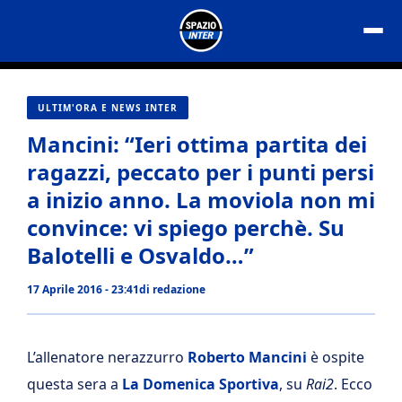
Vai
al
contenuto
ULTIM'ORA E NEWS INTER
Mancini: “Ieri ottima partita dei
ragazzi, peccato per i punti persi
a inizio anno. La moviola non mi
convince: vi spiego perchè. Su
Balotelli e Osvaldo…”
17 Aprile 2016 - 23:41
di
redazione
L’allenatore nerazzurro
Roberto Mancini
è ospite
questa sera a
La Domenica Sportiva
, su
Rai2
. Ecco