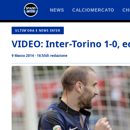
Vai
NEWS
CALCIOMERCATO
CH
al
contenuto
ULTIM'ORA E NEWS INTER
VIDEO: Inter-Torino 1-0, e
9 Marzo 2014 - 16:55
di
redazione