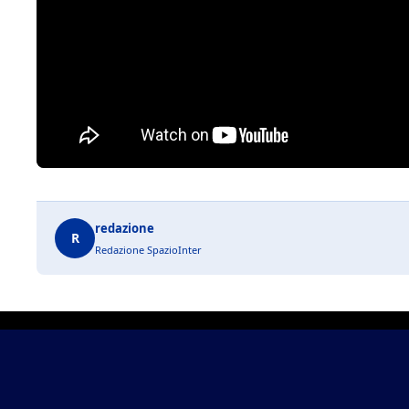
redazione
R
Redazione SpazioInter