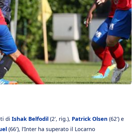
eti di
Ishak Belfodil
(2′, rig.),
Patrick Olsen
(62′) e
uel
(66′), l’Inter ha superato il Locarno