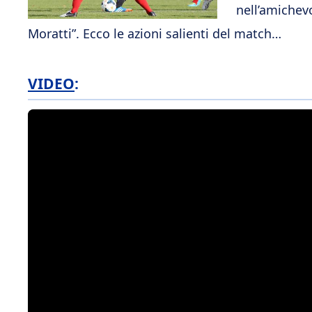
nell’amichevo
Moratti”. Ecco le azioni salienti del match…
VIDEO
: