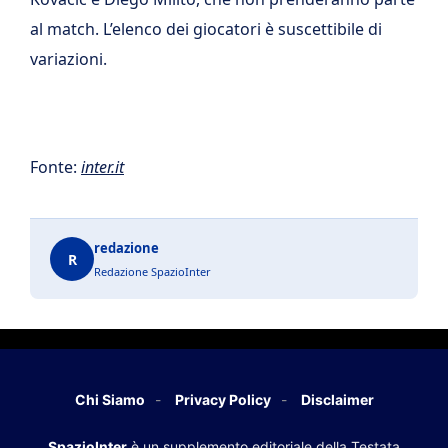
al match. L’elenco dei giocatori è suscettibile di
variazioni.
Fonte:
inter.it
redazione
R
Redazione SpazioInter
Chi Siamo
Privacy Policy
Disclaimer
SpazioInter
è un supplemento editoriale della Testata