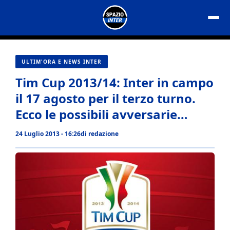
Vai
al
contenuto
ULTIM'ORA E NEWS INTER
Tim Cup 2013/14: Inter in campo
il 17 agosto per il terzo turno.
Ecco le possibili avversarie…
24 Luglio 2013 - 16:26
di
redazione