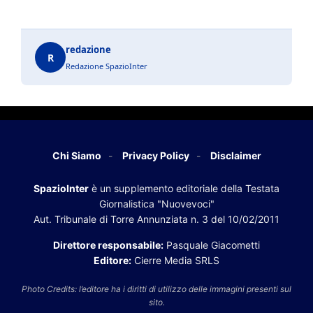
redazione
R
Redazione SpazioInter
Chi Siamo
Privacy Policy
Disclaimer
SpazioInter
è un supplemento editoriale della Testata
Giornalistica "Nuovevoci"
Aut. Tribunale di Torre Annunziata n. 3 del 10/02/2011
Direttore responsabile:
Pasquale Giacometti
Editore:
Cierre Media SRLS
Photo Credits: l’editore ha i diritti di utilizzo delle immagini presenti sul
sito.