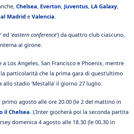
nche,
Chelsea
,
Everton
,
Juventus
,
LA Galaxy
,
al Madrid
e
Valencia
.
e
‘ ed ‘
eastern conference
‘) da quattro club ciascuno,
interna al girone.
are a Los Angeles, San Francisco e Phoenix, mentre
 la particolarità che la prima gara di quest’ultimo
allo stadio ‘Mestalla’ il giorno 27 luglio.
 primo agosto alle ore 20.00 (le 2 del mattino in
o il Chelsea
. L’Inter giocherà poi la seconda partita
rsey domenica 4 agosto alle 18.30 (le 00.30 in