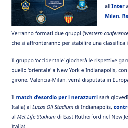
all’
Inter
a
Milan
,
Re
Verranno formati due gruppi (‘
western conferenc
che si affronteranno per stabilire una classifica 
Il gruppo ‘occidentale’ giocherà le rispettive g
quello ‘orientale’ a New York e Indianapolis, con
girone, Valencia-Milan, verrà disputata in Europa 
Il
match d’esordio per i nerazzurri
sarà giovedì
Italia) al
Lucas Oil Stadium
di Indianapolis,
contr
al
Met Life Stadium
di East Rutherford nel New Je
Italia).