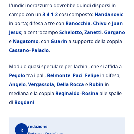
L’undici nerazzurro dovrebbe quindi disporsi in
campo con un
3-4-1-2
così composto:
Handanovic
in porta; difesa a tre con
Ranocchia
,
Chivu
e
Juan
Jesus
; a centrocampo
Schelotto
,
Zanetti
,
Gargano
e
Nagatomo
, con
Guarin
a supporto della coppia
Cassano
–
Palacio
.
Modulo quasi speculare per Iachini, che si affida a
Pegolo
tra i pali,
Belmonte
–
Paci
–
Felipe
in difesa,
Angelo
,
Vergassola
,
Della Rocca
e
Rubin
in
mediana e la coppia
Reginaldo
–
Rosina
alle spalle
di
Bogdani
.
redazione
R
Redazione SpazioInter