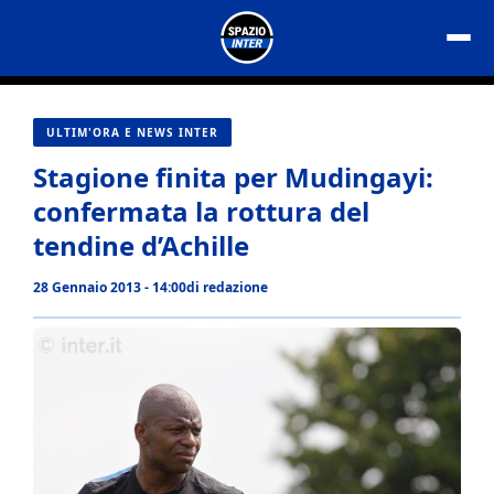
Vai
al
contenuto
ULTIM'ORA E NEWS INTER
Stagione finita per Mudingayi:
confermata la rottura del
tendine d’Achille
28 Gennaio 2013 - 14:00
di
redazione