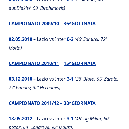
aut.Diakité, 59’ Ibrahimovic)
CAMPIONATO 2009/10
–
36^GIORNATA
02.05.2010
– Lazio vs Inter
0-2
(46’ Samuel, 72’
Motta)
CAMPIONATO 2010/11
–
15^GIORNATA
03.12.2010
– Lazio vs Inter
3-1
(26’ Biava, 55’ Zarate,
77’ Pandev, 92’ Hernanes)
CAMPIONATO 2011/12
–
38^GIORNATA
13.05.2012
– Lazio vs Inter
3-1
(45’ rig.Milito, 60’
Kozak, 64’ Candreva, 92’ Mauri)
.