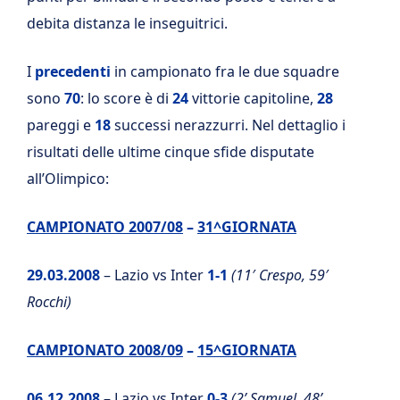
debita distanza le inseguitrici.
I
precedenti
in campionato fra le due squadre
sono
70
: lo score è di
24
vittorie capitoline,
28
pareggi e
18
successi nerazzurri. Nel dettaglio i
risultati delle ultime cinque sfide disputate
all’Olimpico:
CAMPIONATO 2007/08
–
31^GIORNATA
29.03.2008
– Lazio vs Inter
1-1
(11′ Crespo, 59′
Rocchi)
CAMPIONATO 2008/09
–
15^GIORNATA
06.12.2008
– Lazio vs Inter
0-3
(2’ Samuel, 48’