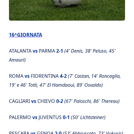
16^GIORNATA
ATALANTA
vs
PARMA
2-1
(4′ Denis, 38′ Peluso, 45′
Amauri)
ROMA
vs
FIORENTINA
4-2
(7′ Castan, 14′ Roncaglia,
19′ e 46′ Totti, 47′ El Hamdaoui, 89′ Osvaldo)
CAGLIARI
vs
CHIEVO
0-
2
(67′ Paloschi, 86′ Thereau)
PALERMO
vs
JUVENTUS
0-1
(50′ Lichtsteiner)
PESCARA
vs
GENOA
2-0
(53′ Abbruscato, 73′ Vukusic)