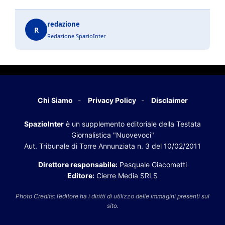
redazione
R
Redazione SpazioInter
Chi Siamo
Privacy Policy
Disclaimer
SpazioInter
è un supplemento editoriale della Testata
Giornalistica "Nuovevoci"
Aut. Tribunale di Torre Annunziata n. 3 del 10/02/2011
Direttore responsabile:
Pasquale Giacometti
Editore:
Cierre Media SRLS
Photo Credits: l’editore ha i diritti di utilizzo delle immagini presenti sul
sito.