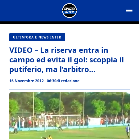
Vai
al
contenuto
ULTIM'ORA E NEWS INTER
VIDEO – La riserva entra in
campo ed evita il gol: scoppia il
putiferio, ma l’arbitro…
16 Novembre 2012 - 06:30
di
redazione