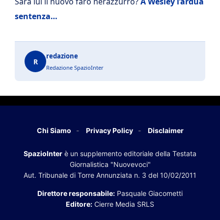
Sarà lui il nuovo faro nerazzurro?
A Wesley l’ardua
sentenza…
redazione
R
Redazione SpazioInter
Chi Siamo
Privacy Policy
Disclaimer
SpazioInter
è un supplemento editoriale della Testata
Giornalistica "Nuovevoci"
Aut. Tribunale di Torre Annunziata n. 3 del 10/02/2011
Direttore responsabile:
Pasquale Giacometti
Editore:
Cierre Media SRLS