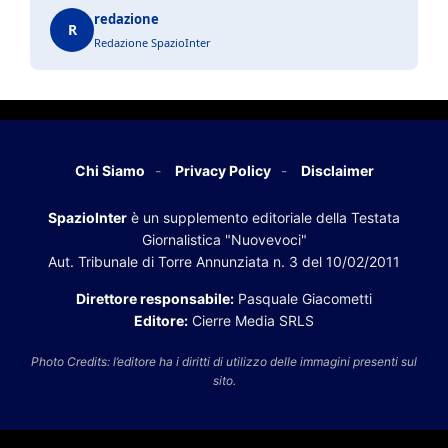
redazione
R
Redazione SpazioInter
Chi Siamo
Privacy Policy
Disclaimer
SpazioInter
è un supplemento editoriale della Testata
Giornalistica "Nuovevoci"
Aut. Tribunale di Torre Annunziata n. 3 del 10/02/2011
Direttore responsabile:
Pasquale Giacometti
Editore:
Cierre Media SRLS
Photo Credits: l’editore ha i diritti di utilizzo delle immagini presenti sul
sito.