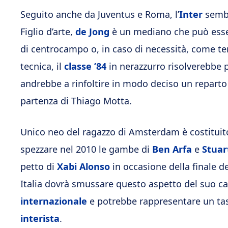
Seguito anche da Juventus e Roma, l’
Inter
sembr
Figlio d’arte,
de Jong
è un mediano che può esse
di centrocampo o, in caso di necessità, come ter
tecnica, il
classe ’84
in nerazzurro risolverebbe 
andrebbe a rinfoltire in modo deciso un reparto 
partenza di Thiago Motta.
Unico neo del ragazzo di Amsterdam è costituit
spezzare nel 2010 le gambe di
Ben Arfa
e
Stuar
petto di
Xabi Alonso
in occasione della finale d
Italia dovrà smussare questo aspetto del suo c
internazionale
e potrebbe rappresentare un tas
interista
.