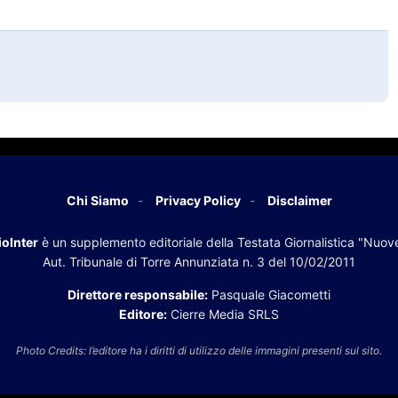
Chi Siamo
Privacy Policy
Disclaimer
oInter
è un supplemento editoriale della Testata Giornalistica "Nuov
Aut. Tribunale di Torre Annunziata n. 3 del 10/02/2011
Direttore responsabile:
Pasquale Giacometti
Editore:
Cierre Media SRLS
Photo Credits: l’editore ha i diritti di utilizzo delle immagini presenti sul sito.