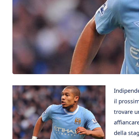
Indipende
il prossi
trovare 
affiancar
della sta