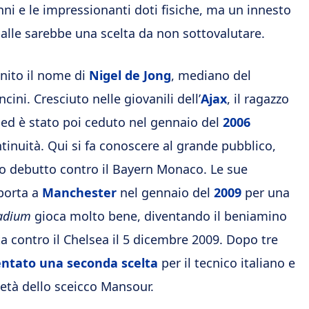
nni e le impressionanti doti fisiche, ma un innesto
alle sarebbe una scelta da non sottovalutare.
inito il nome di
Nigel de Jong
, mediano del
ini. Cresciuto nelle giovanili dell’
Ajax
, il ragazzo
i ed è stato poi ceduto nel gennaio del
2006
tinuità. Qui si fa conoscere al grande pubblico,
suo debutto contro il Bayern Monaco. Le sue
 porta a
Manchester
nel gennaio del
2009
per una
tadium
gioca molto bene, diventando il beniamino
ta contro il Chelsea il 5 dicembre 2009. Dopo tre
entato una seconda scelta
per il tecnico italiano e
ietà dello sceicco Mansour.