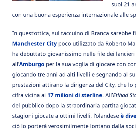
suoi 21 a
con una buona esperienza internazionale alle sp
In quest’ottica, sul taccuino di Branca sarebbe f
Manchester City
poco utilizzato da Roberto Manc
ha debuttato giovanissimo nelle file dei lancier
all’
Amburgo
per la sua voglia di giocare con con
giocando tre anni ad alti livelli e segnando al 
prestazioni attirano la dirigenza del City, che lo
cifra vicina ai
17 milioni di sterline
. All’
Etihad S
del pubblico dopo la straordinaria partita gioca
stagioni giocate a ottimi livelli, l’olandese
è div
ciò lo porterà verosimilmente lontano dalla soc