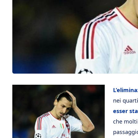
L’elimina
nei quart
esser st
che molti
passaggio