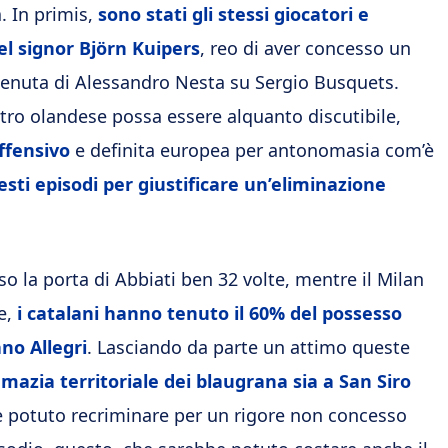
. In primis,
sono stati gli stessi giocatori e
del signor Björn Kuipers
, reo di aver concesso un
ttenuta di Alessandro Nesta su Sergio Busquets.
itro olandese possa essere alquanto discutibile,
ffensivo
e definita europea per antonomasia com’è
sti episodi per giustificare un’eliminazione
o la porta di Abbiati ben 32 volte, mentre il Milan
te,
i catalani hanno tenuto il 60% del possesso
ano Allegri
. Lasciando da parte un attimo queste
mazia territoriale dei blaugrana sia a San Siro
be potuto recriminare per un rigore non concesso