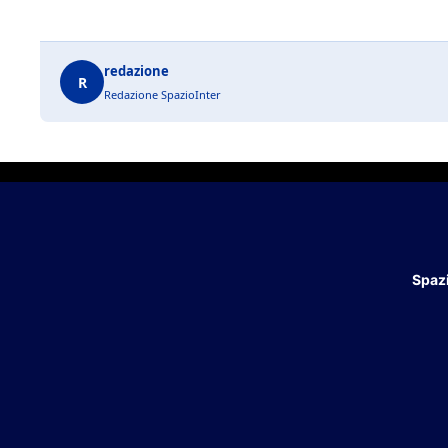
redazione
R
Redazione SpazioInter
Spazi