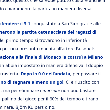
pisodio, questo, che sarebbe potuto costare anche il
ndo chiaramente la partita in maniera diversa.
fendere il 3-1
conquistato a San Siro grazie alle
marono la partita catenacciara dei ragazzi di
del primo tempo si trovarono in inferiorità
ta per una presunta manata all’attore Busquets.
icazione alla finale di Monaco la costruì a Milano
lan abbia impostato in maniera difensiva il doppio
trasferta.
Dopo lo 0-0 dell’andata
, per passare il
no di segnare almeno un gol.
Ci è riuscito con
i, ma per eliminare i
marziani
non può bastare
 pallino del gioco per il 60% del tempo e tirano
iminare, Björn Kuipers o no.