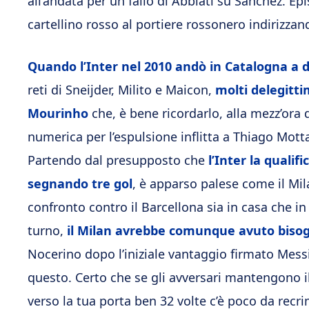
all’andata per un fallo di Abbiati su Sanchez. E
cartellino rosso al portiere rossonero indirizza
Quando l’Inter nel 2010 andò in Catalogna a di
reti di Sneijder, Milito e Maicon,
molti delegitti
Mourinho
che, è bene ricordarlo, alla mezz’ora 
numerica per l’espulsione inflitta a Thiago Mot
Partendo dal presupposto che
l’Inter la qualif
segnando tre gol
, è apparso palese come il Mi
confronto contro il Barcellona sia in casa che in 
turno,
il Milan avrebbe comunque avuto bisog
Nocerino dopo l’iniziale vantaggio firmato Mess
questo. Certo che se gli avversari mantengono il
verso la tua porta ben 32 volte c’è poco da recr