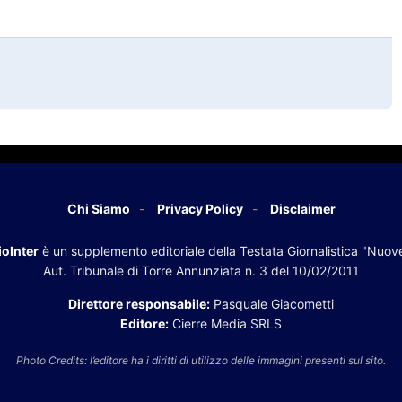
Chi Siamo
Privacy Policy
Disclaimer
oInter
è un supplemento editoriale della Testata Giornalistica "Nuov
Aut. Tribunale di Torre Annunziata n. 3 del 10/02/2011
Direttore responsabile:
Pasquale Giacometti
Editore:
Cierre Media SRLS
Photo Credits: l’editore ha i diritti di utilizzo delle immagini presenti sul sito.