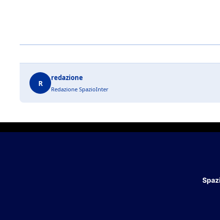
redazione
R
Redazione SpazioInter
Spazi