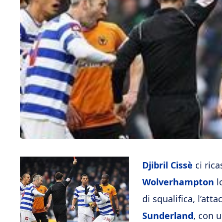
Djibril Cissè
ci rica
Wolverhampton
l
di squalifica, l’att
Sunderland
, con u