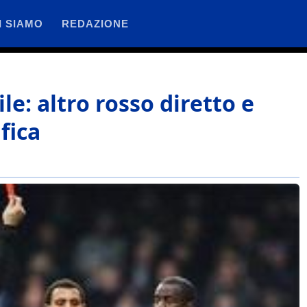
I SIAMO
REDAZIONE
le: altro rosso diretto e
fica