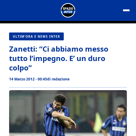
Vai
al
contenuto
ULTIM'ORA E NEWS INTER
Zanetti: “Ci abbiamo messo
tutto l’impegno. E’ un duro
colpo”
14 Marzo 2012 - 00:45
di
redazione