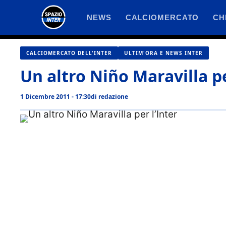
Vai
NEWS
CALCIOMERCATO
CH
al
contenuto
CALCIOMERCATO DELL'INTER
ULTIM'ORA E NEWS INTER
Un altro Niño Maravilla pe
1 Dicembre 2011 - 17:30
di
redazione