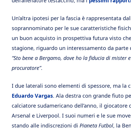
dell’allenatore testaccino, ma i
pessimi rapporti
Un’altra ipotesi per la fascia è rappresentata dal
soprannominato per le sue caratteristiche fisic
un buon acquisto in prospettiva futura visto ch
stagione, riguardo un interessamento da parte de
“Sto bene a Bergamo, dove ho la fiducia di mister e t
procuratore”
.
I due laterali sono elementi di spessore, ma l
Eduardo Vargas
. Ala destra con grande fiuto pe
calciatore sudamericano dell’anno, il giocatore d
Arsenal e Liverpool. I suoi numeri e le sue move
stando alle indiscrezioni di
Pianeta Futbol
, la B