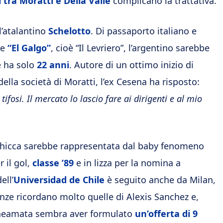
 tra Moratti e Della Valle
complicano la trattativa.
l’atalantino
Schelotto
. Di passaporto italiano e
he
“El Galgo”
, cioè “Il Levriero”, l’argentino sarebbe
e ha solo
22 anni
. Autore di un ottimo inizio di
lla società di Moratti, l’ex Cesena ha risposto:
ifosi. Il mercato lo lascio fare ai dirigenti e al mio
a chicca sarebbe rappresentata dal baby fenomeno
r il gol,
classe ’89
e in lizza per la nomina a
ell’
Universidad de Chile
è seguito anche da Milan,
nze ricordano molto quelle di Alexis Sanchez e,
eneamata sembra aver formulato
un’offerta di 9