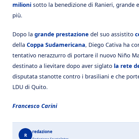
milioni
sotto la benedizione di Ranieri, grande e
più.
Dopo la
grande prestazione
del suo assistito
c
della
Coppa Sudamericana
, Diego Cativa ha co
tentativo nerazzurro di portare il nuovo Niño Mar
destinato a lievitare dopo aver siglato
la rete d
disputata stanotte contro i brasiliani e che porte
LDU di Quito.
Francesco Carini
redazione
R
Redazione SpazioInter