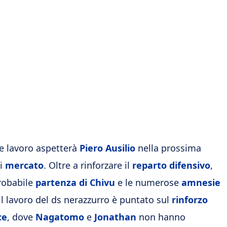
e lavoro aspetterà
Piero Ausilio
nella prossima
di
mercato
. Oltre a rinforzare il
reparto difensivo
,
probabile
partenza di Chivu
e le numerose
amnesie
 il lavoro del ds nerazzurro è puntato sul
rinforzo
ce
, dove
Nagatomo
e
Jonathan
non hanno