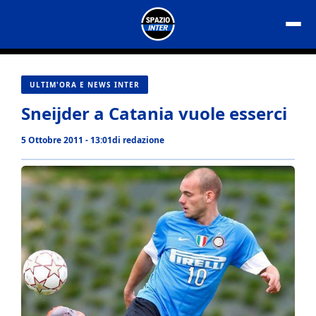
Vai
al
contenuto
ULTIM'ORA E NEWS INTER
Sneijder a Catania vuole esserci
5 Ottobre 2011 - 13:01
di
redazione