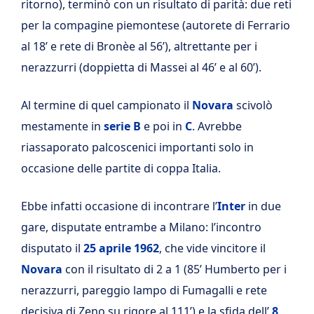
ritorno), terminò con un risultato di parità: due reti
per la compagine piemontese (autorete di Ferrario
al 18’ e rete di Bronèe al 56’), altrettante per i
nerazzurri (doppietta di Massei al 46’ e al 60’).
Al termine di quel campionato il
Novara
scivolò
mestamente in
serie B
e poi in
C
. Avrebbe
riassaporato palcoscenici importanti solo in
occasione delle partite di coppa Italia.
Ebbe infatti occasione di incontrare l’
Inter
in due
gare, disputate entrambe a Milano: l’incontro
disputato il
25 aprile 1962
, che vide vincitore il
Novara
con il risultato di 2 a 1 (85’ Humberto per i
nerazzurri, pareggio lampo di Fumagalli e rete
decisiva di Zeno su rigore al 111’) e la sfida dell’
8