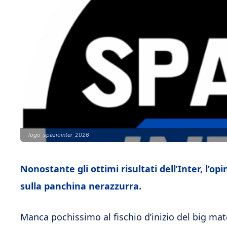
logo_spaziointer_2026
Nonostante gli ottimi risultati dell’Inter, l’op
sulla panchina nerazzurra.
Manca pochissimo al fischio d’inizio del big ma