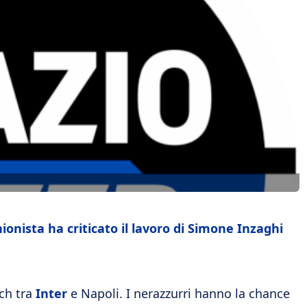
inionista ha criticato il lavoro di Simone Inzaghi
tch tra
Inter
e Napoli. I nerazzurri hanno la chance