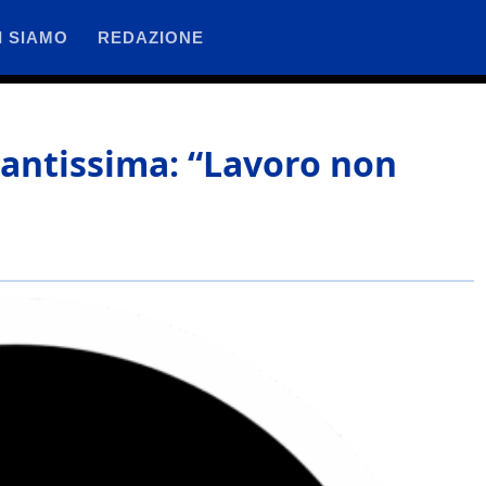
I SIAMO
REDAZIONE
santissima: “Lavoro non