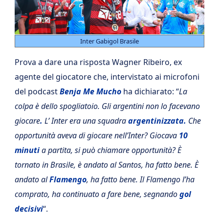
Inter Gabigol Brasile
Prova a dare una risposta Wagner Ribeiro, ex
agente del giocatore che, intervistato ai microfoni
del podcast
Benja Me Mucho
ha dichiarato: “
La
colpa è dello spogliatoio. Gli argentini non lo facevano
giocare
.
L’ Inter era una squadra
argentinizzata.
Che
opportunità aveva di giocare nell’Inter? Giocava
10
minuti
a partita, si può chiamare opportunità? È
tornato in Brasile, è andato al Santos, ha fatto bene. È
andato al
Flamengo
, ha fatto bene. Il Flamengo l’ha
comprato, ha continuato a fare bene, segnando
gol
decisivi
“.