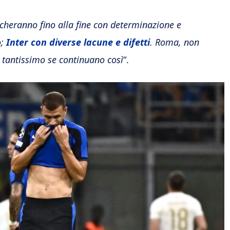
ocheranno fino alla fine con determinazione e
o;
Inter con diverse lacune e difetti
. Roma, non
o tantissimo se continuano così
“.