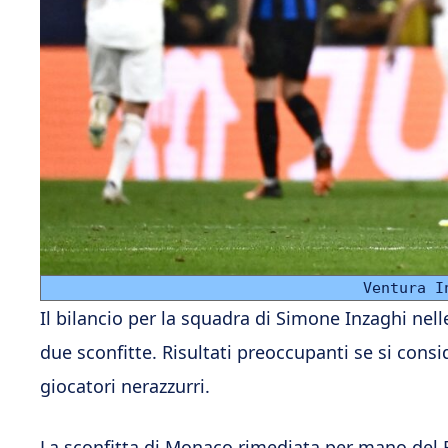
Ventura I
Il bilancio per la squadra di Simone Inzaghi nell
due sconfitte. Risultati preoccupanti se si consid
giocatori nerazzurri.
La sconfitta di Monaco rimediata per mano del 