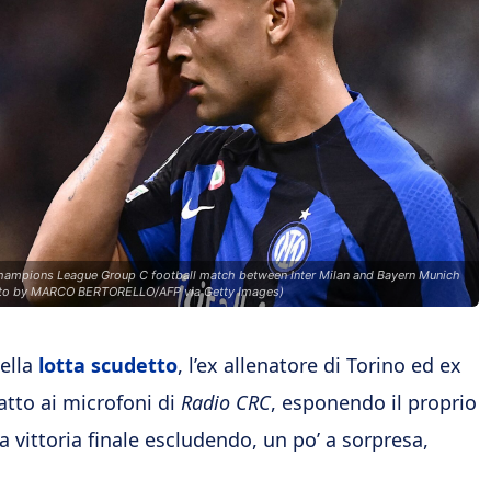
A Champions League Group C football match between Inter Milan and Bayern Munich
hoto by MARCO BERTORELLO/AFP via Getty Images)
ella
lotta scudetto
, l’ex allenatore di Torino ed ex
fatto ai microfoni di
Radio CRC
, esponendo il proprio
la vittoria finale escludendo, un po’ a sorpresa,