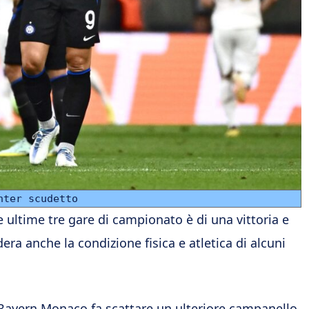
nter scudetto
e ultime tre gare di campionato è di una vittoria e
era anche la condizione fisica e atletica di alcuni
Bayern Monaco fa scattare un ulteriore campanello