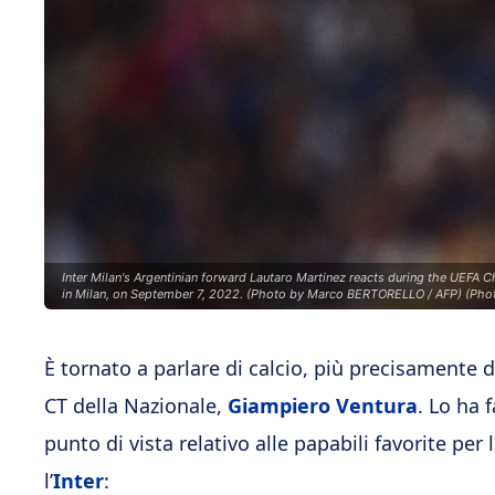
Inter Milan's Argentinian forward Lautaro Martinez reacts during the UEF
in Milan, on September 7, 2022. (Photo by Marco BERTORELLO / AFP) (P
È tornato a parlare di calcio, più precisamente d
CT della Nazionale,
Giampiero Ventura
. Lo ha 
punto di vista relativo alle papabili favorite per 
l’
Inter
: