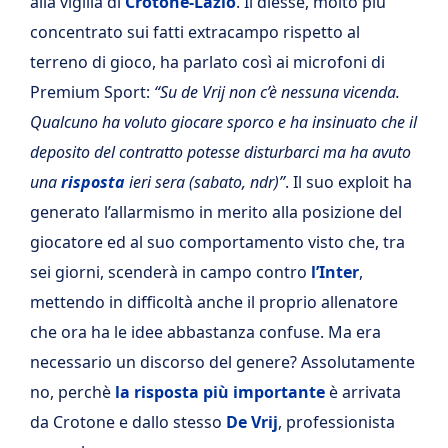
alla vigilia di
Crotone-Lazio
. Il diesse, molto più
concentrato sui fatti extracampo rispetto al
terreno di gioco, ha parlato così ai microfoni di
Premium Sport:
“Su de Vrij non c’è nessuna vicenda.
Qualcuno ha voluto giocare sporco e ha insinuato che il
deposito del contratto potesse disturbarci ma ha avuto
una
risposta
ieri sera (sabato, ndr)”
. Il suo exploit ha
generato l’allarmismo in merito alla posizione del
giocatore ed al suo comportamento visto che, tra
sei giorni, scenderà in campo contro
l’Inter
,
mettendo in difficoltà anche il proprio allenatore
che ora ha le idee abbastanza confuse. Ma era
necessario un discorso del genere? Assolutamente
no, perchè
la risposta più importante
è arrivata
da Crotone e dallo stesso
De Vrij
, professionista