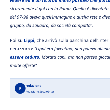
vedere ed è un ricordo molto positivo che port
sicuramente il gol con la Roma. Quello è diventato
del 97-98 aveva quell’immagine e quella rete è div
gruppo, da squadra, da società compatta”.
Poi su
Lippi
, che arrivò sulla panchina dell’Inter
nerazzurro: “
Lippi era Juventino, non poteva allenar
essere ceduto.
Moratti capì, ma non potevo giocare 
molte offerte”.
redazione
R
Redazione SpazioInter