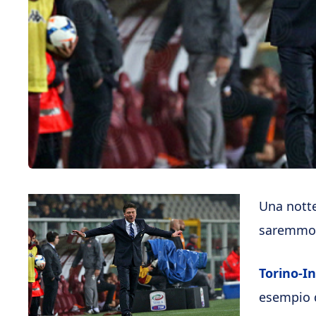
Una nott
saremmo a
Torino-In
esempio 