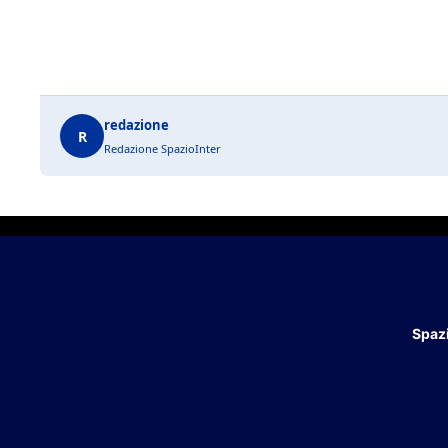
redazione
R
Redazione SpazioInter
Spazi