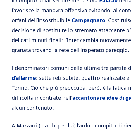
il compito di far sentire meno solo
Palacio
nell’
favorisce la manovra offensiva evitando, al conte
orfani dell’insostituibile
Campagnaro
. Costitui
decisione di sostituire lo stremato attaccante
al
delicati minuti finali: l’Inter cambia nuovament
granata trovano la rete dell’insperato pareggio.
I denominatori comuni delle ultime tre partite
d’allarme
: sette reti subite, quattro realizzate 
Torino. Ciò che più preoccupa, però, è la fatica 
difficoltà incontrate nell’
accantonare idee di gi
alcun contenuto.
A Mazzarri (o a chi per lui) l’arduo compito di ri