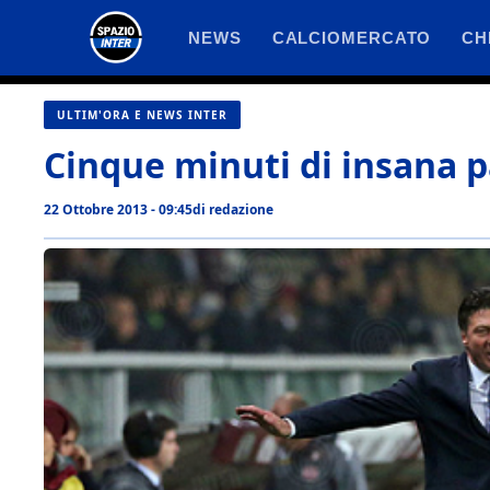
Vai
NEWS
CALCIOMERCATO
CH
al
contenuto
ULTIM'ORA E NEWS INTER
Cinque minuti di insana p
22 Ottobre 2013 - 09:45
di
redazione