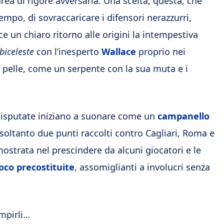
area di rigore avversaria. Una scelta, questa, che
mpo, di sovraccaricare i difensori nerazzurri,
sce un chiaro ritorno alle origini la intempestiva
biceleste
con l’inesperto
Wallace
proprio nei
e pelle, come un serpente con la sua muta e i
 disputate iniziano a suonare come un
campanello
e soltanto due punti raccolti contro Cagliari, Roma e
mostrata nel prescindere da alcuni giocatori e le
oco precostituite
, assomiglianti a involucri senza
empirli…