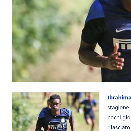
Ibrahim
stagione 
pochi gior
rilasciato