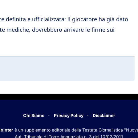
efinita e ufficializzata: il giocatore ha già dato
site mediche, dovrebbero arrivare le firme sui
Chi Siamo
Privacy Policy
Disclaimer
oInter
è un supplemento editoriale della Testata Giornalistica "Nuov
Aut. Tribunale di Torre Annunziata n. 3 del 10/02/2011