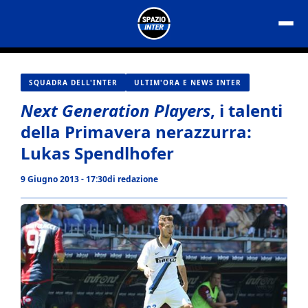
Vai
al
contenuto
SQUADRA DELL'INTER
ULTIM'ORA E NEWS INTER
Next Generation Players
, i talenti
della Primavera nerazzurra:
Lukas Spendlhofer
9 Giugno 2013 - 17:30
di
redazione