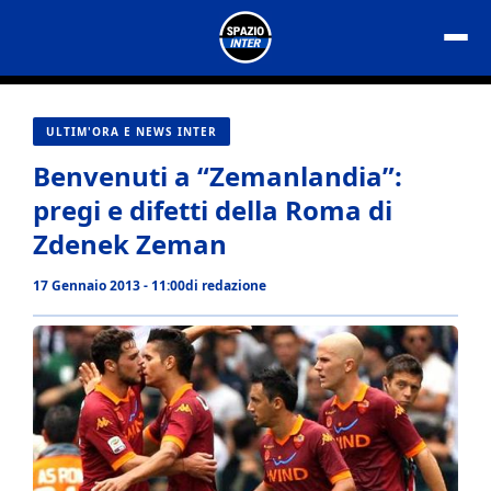
Vai
al
contenuto
ULTIM'ORA E NEWS INTER
Benvenuti a “Zemanlandia”:
pregi e difetti della Roma di
Zdenek Zeman
17 Gennaio 2013 - 11:00
di
redazione