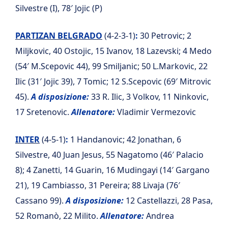
Silvestre (I), 78′ Jojic (P)
PARTIZAN BELGRADO
(4-2-3-1)
:
30 Petrovic; 2
Miljkovic, 40 Ostojic, 15 Ivanov, 18 Lazevski; 4 Medo
(54′ M.Scepovic 44), 99 Smiljanic; 50 L.Markovic, 22
Ilic (31′ Jojic 39), 7 Tomic; 12 S.Scepovic (69′ Mitrovic
45).
A disposizione:
33 R. Ilic, 3 Volkov, 11 Ninkovic,
17 Sretenovic.
Allenatore:
Vladimir Vermezovic
INTER
(4-5-1)
:
1 Handanovic; 42 Jonathan, 6
Silvestre, 40 Juan Jesus, 55 Nagatomo (46′ Palacio
8); 4 Zanetti, 14 Guarin, 16 Mudingayi (14′ Gargano
21), 19 Cambiasso, 31 Pereira; 88 Livaja (76′
Cassano 99).
A disposizione:
12 Castellazzi, 28 Pasa,
52 Romanò, 22 Milito.
Allenatore:
Andrea