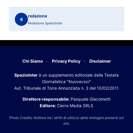
redazione
R
Redazione SpazioInter
Chi Siamo
Privacy Policy
Disclaimer
SpazioInter
è un supplemento editoriale della Testata
Giornalistica "Nuovevoci"
Aut. Tribunale di Torre Annunziata n. 3 del 10/02/2011
Direttore responsabile:
Pasquale Giacometti
Editore:
Cierre Media SRLS
Photo Credits: l’editore ha i diritti di utilizzo delle immagini presenti sul
sito.