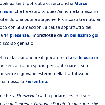
babili partenti potrebbe esserci anche
Marco
araoni
, che ha esordito quest’anno nella massima
putando una buona stagione. Promosso tra i titolari
poco con Stramaccioni, a causa soprattutto del
ta
14 presenze
, impreziosite da
un bellissimo gol
lo scorso gennaio.
lla di lasciar andare il giocatore a
farsi le ossa in
e senz’altro più spazio per continuare il suo
inserire il giovane esterno nella trattativa per
ersi messa la
Fiorentina
.
ro che, a
Firenzeviola.it
, ha parlato così del suo
nche di Guarente, Faraoni e Donati, tre giocatori che