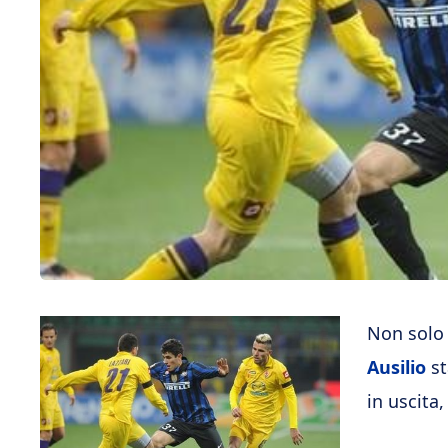
Non solo 
Ausilio
st
in uscita