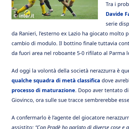
Tra i pro
Davide F
serie dis
da Ranieri, l’esterno ex Lazio ha giocato molto 
cambio di modulo. Il bottino finale tuttavia con
da fuori area nel roboante 5-0 rifilato al Parma 
Ad oggi la volontà della società nerazzurra è que
qualche squadra di metà classifica
dove avrebb
processo di maturazione
. Dopo aver tentato di 
Giovinco, ora sulle sue tracce sembrerebbe ess
A confermarlo è l’agente del giocatore nerazzur
assistito:
“Con Pradè ho parlato di diverse cose e a