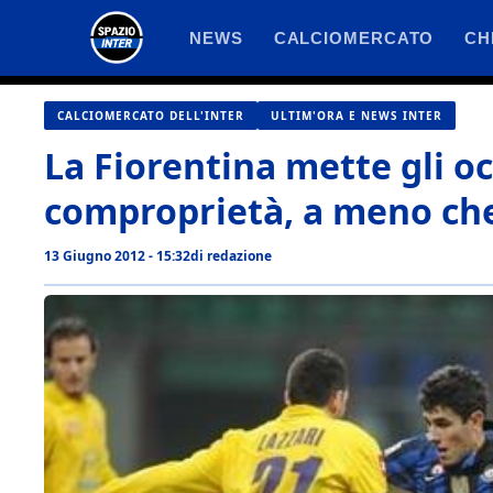
Vai
NEWS
CALCIOMERCATO
CH
al
contenuto
CALCIOMERCATO DELL'INTER
ULTIM'ORA E NEWS INTER
La Fiorentina mette gli oc
comproprietà, a meno c
13 Giugno 2012 - 15:32
di
redazione