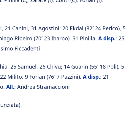
Pinilla (C), Zarate (I), Conti (C), Forlan (I).
i, 21 Canini, 31 Agostini; 20 Ekdal (82′ 24 Perico), 5
iago Ribeiro (70′ 23 Ibarbo), 51 Pinilla.
A disp.
: 25
ssimo Ficcadenti
chia, 25 Samuel, 26 Chivu; 14 Guarin (55′ 18 Poli), 5
2 Milito, 9 Forlan (76′ 7 Pazzini).
A disp.
: 21
bo.
All.
: Andrea Stramaccioni
nunziata)