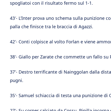
spogliatoi con il risultato fermo sul 1-1.
43′- L’Inter prova uno schema sulla punizione c
palla che finisce tra le braccia di Agazzi.
42′- Conti colpisce al volto Forlan e viene ammoni
38′- Giallo per Zarate che commette un fallo su 
37′- Destro terrificante di Nainggolan dalla dista
pugni.
35′- Samuel schiaccia di testa una punizione di C
27′- Su corner calciato da Cossu, Pinilla incorna 