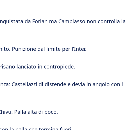
onquistata da Forlan ma Cambiasso non controlla la
to. Punizione dal limite per l’Inter.
Pisano lanciato in contropiede.
nza: Castellazzi di distende e devia in angolo con i
hivu. Palla alta di poco.
con la palla che termina fuori.