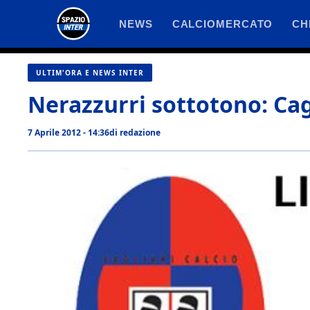
Vai
NEWS
CALCIOMERCATO
CH
al
contenuto
ULTIM'ORA E NEWS INTER
Nerazzurri sottotono: Cagl
7 Aprile 2012 - 14:36
di
redazione