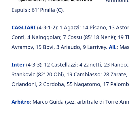
Ammoniti: 
Espulsi: 61′ Pinilla (C).
CAGLIARI
(4-3-1-2): 1 Agazzi; 14 Pisano, 13 Astor
Conti, 4 Nainggolan; 7 Cossu (85′ 18 Nenè); 19 Th
Avramov, 15 Bovi, 3 Ariaudo, 9 Larrivey.
All.
: Ma
Inter
(4-3-3): 12 Castellazzi; 4 Zanetti, 23 Ranoc
Stankovic (82′ 20 Obi), 19 Cambiasso; 28 Zarate, 2
Orlandoni, 2 Cordoba, 55 Nagatomo, 17 Palom
Arbitro
: Marco Guida (sez. arbitrale di Torre An