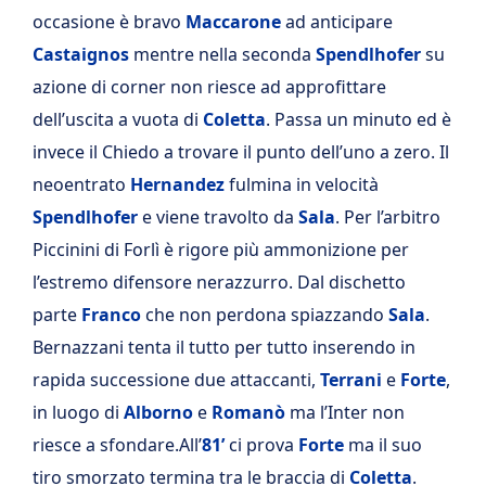
occasione è bravo
Maccarone
ad anticipare
Castaignos
mentre nella seconda
Spendlhofer
su
azione di corner non riesce ad approfittare
dell’uscita a vuota di
Coletta
. Passa un minuto ed è
invece il Chiedo a trovare il punto dell’uno a zero. Il
neoentrato
Hernandez
fulmina in velocità
Spendlhofer
e viene travolto da
Sala
. Per l’arbitro
Piccinini di Forlì è rigore più ammonizione per
l’estremo difensore nerazzurro. Dal dischetto
parte
Franco
che non perdona spiazzando
Sala
.
Bernazzani tenta il tutto per tutto inserendo in
rapida successione due attaccanti,
Terrani
e
Forte
,
in luogo di
Alborno
e
Romanò
ma l’Inter non
riesce a sfondare.All’
81’
ci prova
Forte
ma il suo
tiro smorzato termina tra le braccia di
Coletta
.