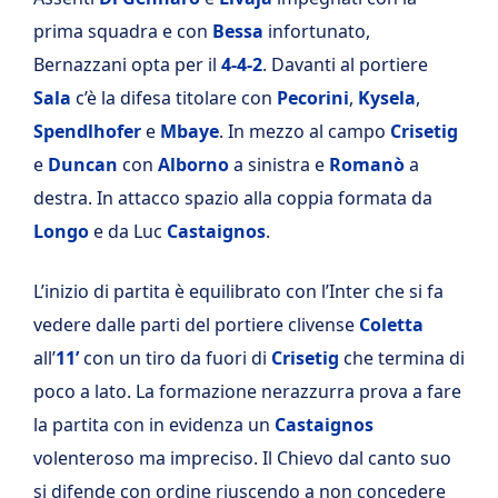
prima squadra e con
Bessa
infortunato,
Bernazzani opta per il
4-4-2
. Davanti al portiere
Sala
c’è la difesa titolare con
Pecorini
,
Kysela
,
Spendlhofer
e
Mbaye
. In mezzo al campo
Crisetig
e
Duncan
con
Alborno
a sinistra e
Romanò
a
destra. In attacco spazio alla coppia formata da
Longo
e da Luc
Castaignos
.
L’inizio di partita è equilibrato con l’Inter che si fa
vedere dalle parti del portiere clivense
Coletta
all’
11’
con un tiro da fuori di
Crisetig
che termina di
poco a lato. La formazione nerazzurra prova a fare
la partita con in evidenza un
Castaignos
volenteroso ma impreciso. Il Chievo dal canto suo
si difende con ordine riuscendo a non concedere