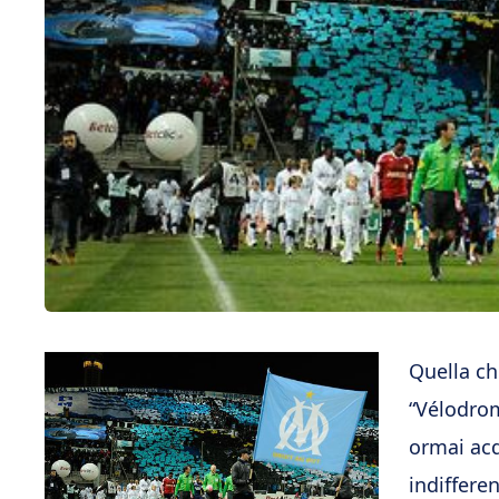
Quella ch
“Vélodro
ormai acq
indifferen