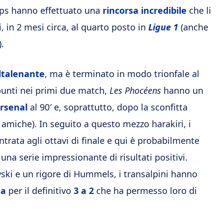
s hanno effettuato una
rincorsa incredibile
che li
, in 2 mesi circa, al quarto posto in
Ligue 1
(anche
.
ltalenante
, ma è terminato in modo trionfale al
punti nei primi due match,
Les Phocéens
hanno un
rsenal
al 90′ e, soprattutto, dopo la sconfitta
amiche). In seguito a questo mezzo harakiri, i
entrata agli ottavi di finale e qui è probabilmente
 una serie impressionante di risultati positivi.
wski e un rigore di Hummels, i transalpini hanno
na
per il definitivo
3 a 2
che ha permesso loro di