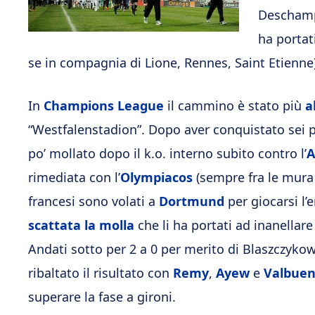
Deschamp
ha portati
se in compagnia di Lione, Rennes, Saint Etienne)
In
Champions League
il cammino è stato più
a
“Westfalenstadion”. Dopo aver conquistato sei 
po’ mollato dopo il k.o. interno subito contro l’
A
rimediata con l’
Olympiacos
(sempre fra le mura 
francesi sono volati a
Dortmund
per giocarsi l’
scattata la molla
che li ha portati ad inanellare
Andati sotto per 2 a 0 per merito di Blaszczyko
ribaltato il risultato con
Remy
,
Ayew
e
Valbue
superare la fase a gironi.