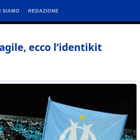
I SIAMO
REDAZIONE
gile, ecco l’identikit