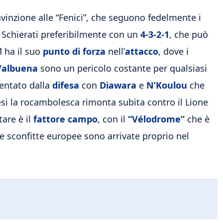
inzione alle “Fenici”, che seguono fedelmente i
e. Schierati preferibilmente con un
4-3-2-1
, che può
M ha il suo
punto di forza
nell’
attacco
, dove i
Valbuena
sono un pericolo costante per qualsiasi
entato dalla
difesa
con
Diawara
e
N’Koulou
che
si la rocambolesca rimonta subita contro il Lione
tare è il
fattore campo
, con il
“Vélodrome”
che è
e sconfitte europee sono arrivate proprio nel