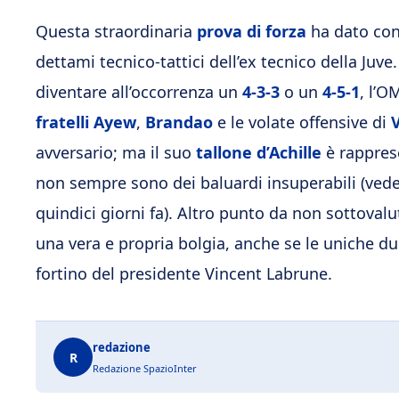
Questa straordinaria
prova di forza
ha dato conv
dettami tecnico-tattici dell’ex tecnico della Juv
diventare all’occorrenza un
4-3-3
o un
4-5-1
, l’O
fratelli Ayew
,
Brandao
e le volate offensive di
avversario; ma il suo
tallone d’Achille
è rappres
non sempre sono dei baluardi insuperabili (vede
quindici giorni fa). Altro punto da non sottovalu
una vera e propria bolgia, anche se le uniche du
fortino del presidente Vincent Labrune.
redazione
R
Redazione SpazioInter